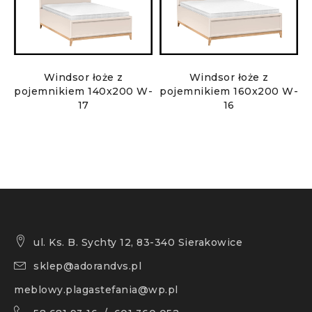
Windsor łoże z
Windsor łoże z
pojemnikiem 140x200 W-
pojemnikiem 160x200 W-
17
16
ul. Ks. B. Sychty 12, 83-340 Sierakowice
sklep@adorandvs.pl
meblowy.plagastefania@wp.pl