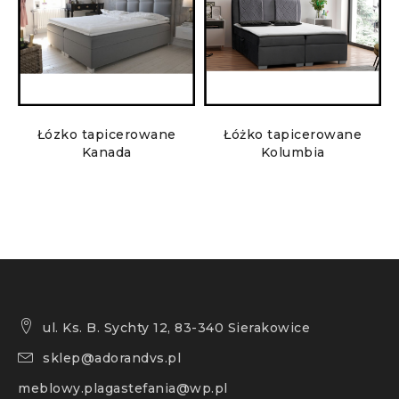
Łózko tapicerowane
Łóżko tapicerowane
Kanada
Kolumbia
ul. Ks. B. Sychty 12, 83-340 Sierakowice
sklep@adorandvs.pl
meblowy.plagastefania@wp.pl