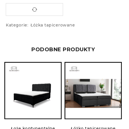
Kategorie:
Łóżka tapicerowane
PODOBNE PRODUKTY
a
Łoże kontynentalne
Łóżko tapicerowane
Ł