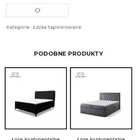
Kategorie:
Łóżka tapicerowane
PODOBNE PRODUKTY
O
Łoże kontynentalne
Łoże kontynentalne