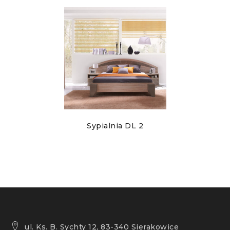
Sypialnia DL 2
ul. Ks. B. Sychty 12, 83-340 Sierakowice