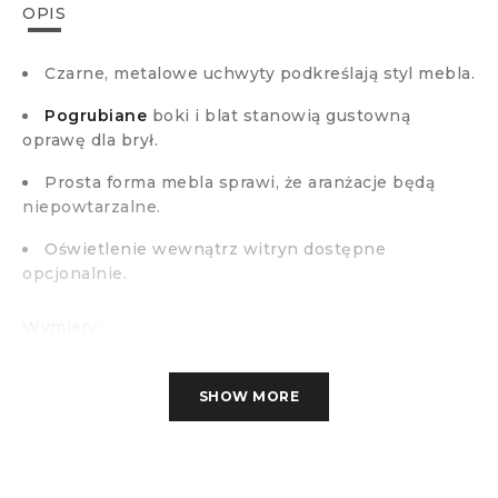
OPIS
Czarne, metalowe uchwyty podkreślają styl mebla.
Pogrubiane
boki i blat stanowią gustowną
oprawę dla brył.
Prosta forma mebla sprawi, że aranżacje będą
niepowtarzalne.
Oświetlenie wewnątrz witryn dostępne
opcjonalnie.
Wymiary:
-Wysokość: 20cm
-Szerokość: 125,5cm
SHOW MORE
-Głębokość: 22cm