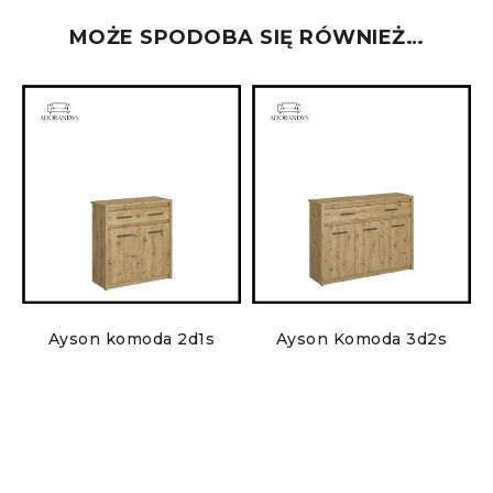
MOŻE SPODOBA SIĘ RÓWNIEŻ…
5
Ayson komoda 2d1s
Ayson Komoda 3d2s