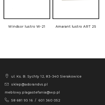
Windsor lustro W-21
Amarant lustro ART 25
ul. Ks. B. Sychty 12, 83-340 Sierakowice
sklep@adorandvs.pl
meblowy.plagastefania@wp.pl
58 681 93 16 / 601 360 052