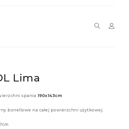
DL Lima
wierzchni spania
190x143cm
ny bonellowe na całej powierzchni użytkowej.
97cm