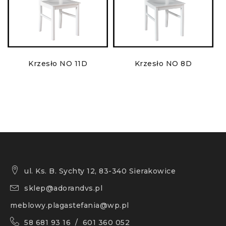
Krzesło NO 11D
Krzesło NO 8D
ul. Ks. B. Sychty 12, 83-340 Sierakowice
sklep@adorandvs.pl
meblowy.plagastefania@wp.pl
58 681 93 16 / 601 360 052