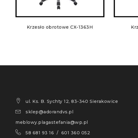
Krzesło obrotowe CX-1363H
Kr
ul. Ks. B. Sychty 12, 83-340 Sierakowice
sklep@adorandvs.pl
meblowy.plagastefania@wp.pl
58 681 93 16 / 601 360 052