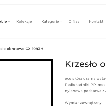
ble
Kolekcje
Kategorie
O Nas
Kontakt
esło obrotowe CX-1093H
Krzesło 
eco skóra czarna wsta
Podłokietniki PP; me
nylonowa podstawa 32
Wymiar zewnętrzny: