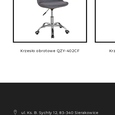
Krzesło obrotowe QZY-402CF
Kr
ul. Ks. B. Sychty 12, 83-340 Sierakowice