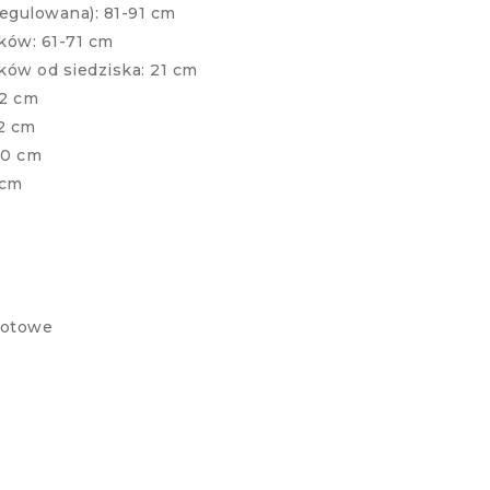
egulowana): 81-91 cm
ków: 61-71 cm
ów od siedziska: 21 cm
42 cm
2 cm
40 cm
 cm
rotowe