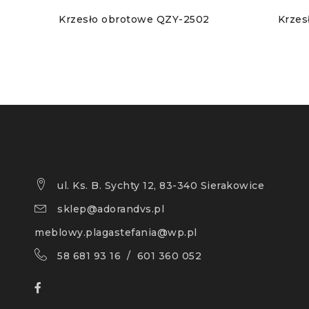
Krzesło obrotowe QZY-2502
Krzes
ul. Ks. B. Sychty 12, 83-340 Sierakowice
sklep@adorandvs.pl
meblowy.plagastefania@wp.pl
58 681 93 16 / 601 360 052