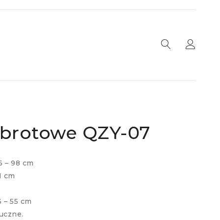
obrotowe QZY-07
6 – 98 cm
1 cm
 – 55 cm
uczne.