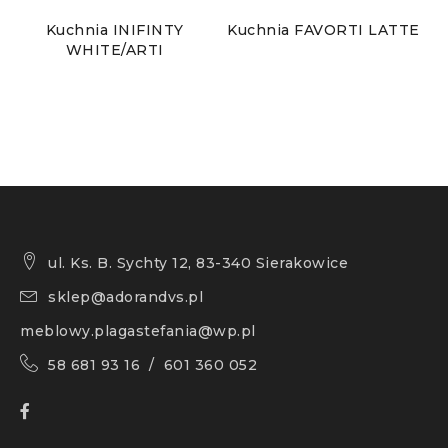
Kuchnia INIFINTY
Kuchnia FAVORTI LATTE
K
WHITE/ARTI
ul. Ks. B. Sychty 12, 83-340 Sierakowice
sklep@adorandvs.pl
meblowy.plagastefania@wp.pl
58 681 93 16 / 601 360 052