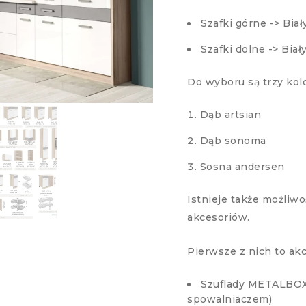
Szafki górne -> Biał
Szafki dolne -> Biał
Do wyboru są trzy kol
Dąb artsian
Dąb sonoma
Sosna andersen
Istnieje także możliw
akcesoriów.
Pierwsze z nich to ak
Szuflady METALBOX 
spowalniaczem)