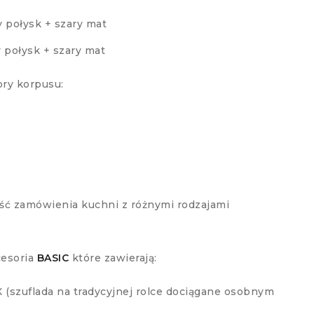
y połysk + szary mat
y połysk + szary mat
ory korpusu:
ość zamówienia kuchni z różnymi rodzajami
cesoria
BASIC
które zawierają:
(szuflada na tradycyjnej rolce dociągane osobnym