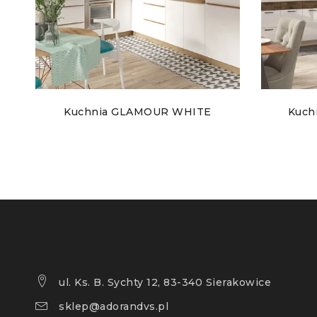
Kuchnia GLAMOUR WHITE
Kuch
ul. Ks. B. Sychty 12, 83-340 Sierakowice
sklep@adorandvs.pl