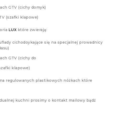
ach GTV (cichy domyk)
TV (szafki klapowe)
soria
LUX
które zwierają:
zuflady cichodoykające się na specjalnej prowadnicy
łasu)
ach GTV (cichy do
zafki klapowe)
 na regulowanych plastikowych nóżkach które
dualnej kuchni prosimy o kontakt mailowy bądź