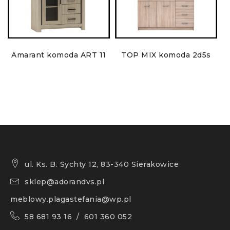
Amarant komoda ART 11
TOP MIX komoda 2d5s
ul. Ks. B. Sychty 12, 83-340 Sierakowice
sklep@adorandvs.pl
meblowy.plagastefania@wp.pl
58 681 93 16 / 601 360 052