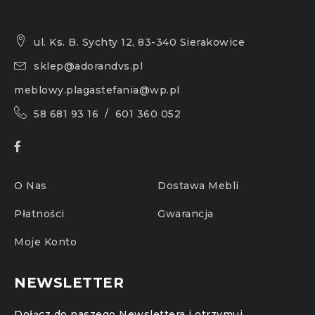
ul. Ks. B. Sychty 12, 83-340 Sierakowice
sklep@adorandvs.pl
meblowy.plagastefania@wp.pl
58 681 93 16 / 601 360 052
O Nas
Dostawa Mebli
Płatności
Gwarancja
Moje Konto
NEWSLETTER
Dołącz do naszego Newslettera i otrzymuj