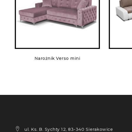
Narożnik Verso mini
ul. Ks. B. Sychty 12, 83-340 Sierakowice