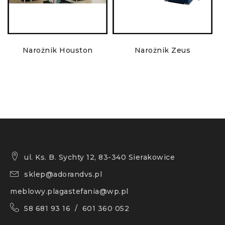
Narożnik Houston
Narożnik Zeus
ul. Ks. B. Sychty 12, 83-340 Sierakowice
sklep@adorandvs.pl
meblowy.plagastefania@wp.pl
58 681 93 16 / 601 360 052