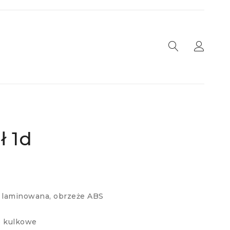
ł 1d
a laminowana, obrzeże ABS
e kulkowe