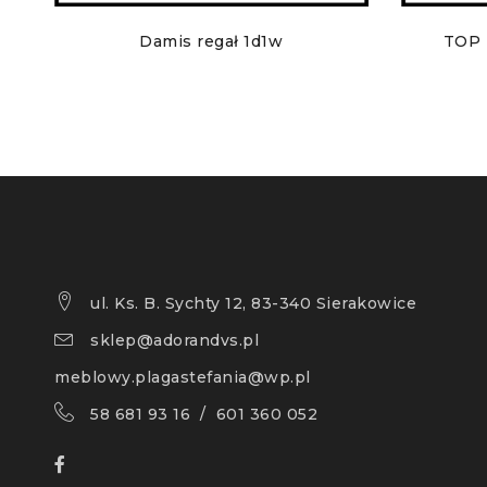
Damis regał 1d1w
TOP 
ul. Ks. B. Sychty 12, 83-340 Sierakowice
sklep@adorandvs.pl
meblowy.plagastefania@wp.pl
58 681 93 16 / 601 360 052