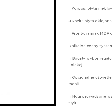
⇒Korpus: płyta meblo
⇒Nóżki: płyta oklejon
⇒Fronty: ramiak MDF 
Unikalne cechy syste
→Bogaty wybór regałów
kolekcji
→Opcjonalne oświetle
mebli.
→Nogi prowadzone wzd
stylu