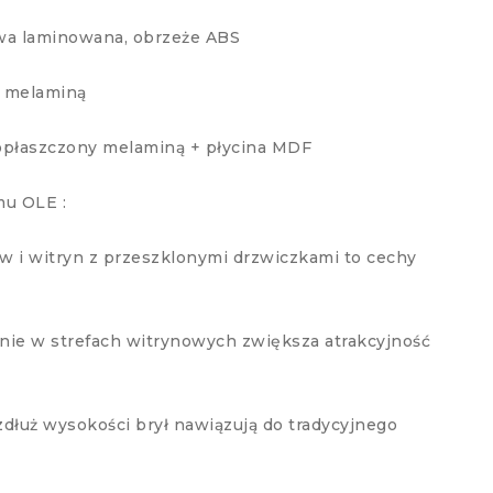
wa laminowana, obrzeże ABS
a melaminą
opłaszczony melaminą + płycina MDF
mu OLE :
 i witryn z przeszklonymi drzwiczkami to cechy
nie w strefach witrynowych zwiększa atrakcyjność
łuż wysokości brył nawiązują do tradycyjnego