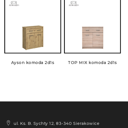
Ayson komoda 2d1s
TOP MIX komoda 2d1s
ul. Ks. B. Sychty 12, 83-340 Sierakowice