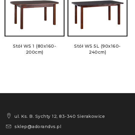
Stół WS 1 (80x160-
Stół WS 5L (90x160-
200cm)
240cm)
ul. Ks. B. Sychty 12, 83-340 Sierakowice
sklep@adorandvs.pl