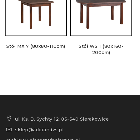
Stół MX 7 (80x80-110cm)
Stół WS 1 (80x160-
S
200cm)
ul. Ks. B. Sychty 12, 83-340 Sierakowice
sklep@adorandvs.pl