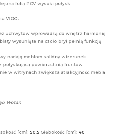
lejona folią PCV wysoki połysk
mu VIGO:
y bez uchwytów wprowadzą do wnętrz harmonię
blaty wysunięte na czoło brył pełnią funkcję
twy nadają meblom solidny wizerunek
z połyskującą powierzchnią frontów
nie w witrynach zwiększa atrakcyjność mebla
 Dąb Wotan
sokość [cm]:
50,5
Głębokość [cm]:
40