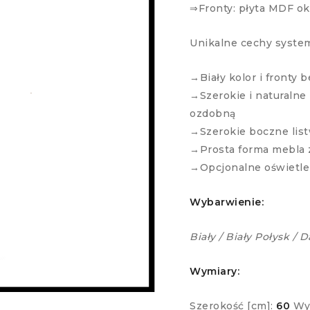
⇒Fronty: płyta MDF ok
Unikalne cechy syste
→Biały kolor i front
→Szerokie i naturalne 
ozdobną
→Szerokie boczne lis
→Prosta forma mebla 
→Opcjonalne oświetle
Wybarwienie:
Biały / Biały Połysk /
Wymiary:
Szerokość [cm]:
60
Wy