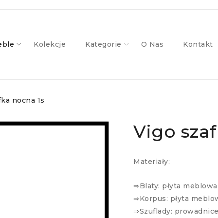
ble
Kolekcje
Kategorie
O Nas
Kontakt
fka nocna 1s
Vigo szaf
Materiały:
⇒Blaty: płyta meblow
⇒Korpus: płyta meblo
⇒Szuflady: prowadnic