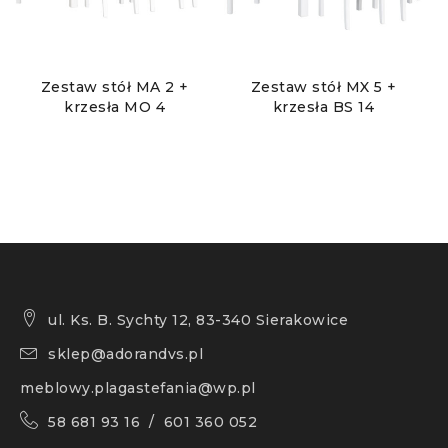
Zestaw stół MA 2 +
Zestaw stół MX 5 +
krzesła MO 4
krzesła BS 14
ul. Ks. B. Sychty 12, 83-340 Sierakowice
sklep@adorandvs.pl
meblowy.plagastefania@wp.pl
58 681 93 16 / 601 360 052