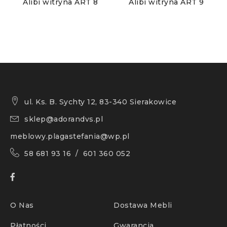
Alibi witryna ART 8
Alibi witryna ART 9
ul. Ks. B. Sychty 12, 83-340 Sierakowice
sklep@adorandvs.pl
meblowy.plagastefania@wp.pl
58 681 93 16 / 601 360 052
O Nas
Dostawa Mebli
Płatności
Gwarancja