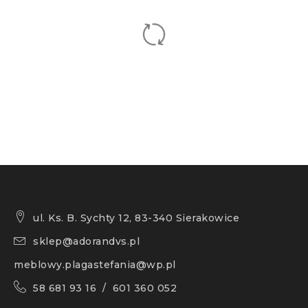
ul. Ks. B. Sychty 12, 83-340 Sierakowice
sklep@adorandvs.pl
meblowy.plagastefania@wp.pl
58 681 93 16 / 601 360 052