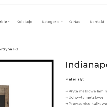
ble
Kolekcje
Kategorie
O Nas
Kontakt
itryna I-3
Indianapo
Materiały:
⇒Płyta meblowa lami
⇒Uchwyty metalowe
⇒Prowadnice kulkow