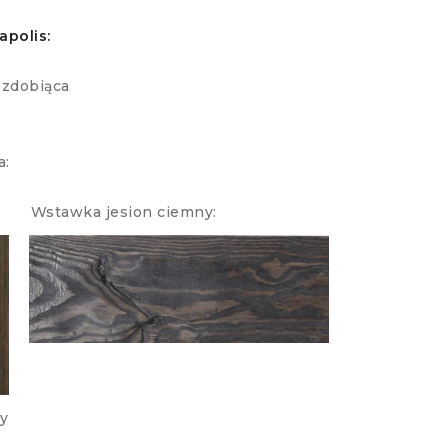
apolis:
zdobiąca
a:
 Wstawka jesion ciemny:
y