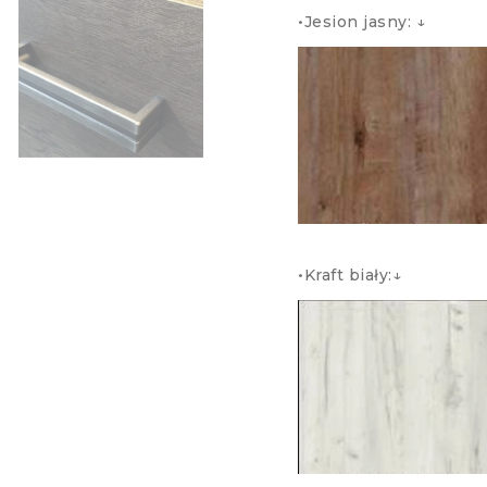
•Jesion jasny: ↓ 
•Kraft biały:↓ Ws