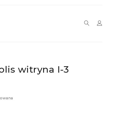
lis witryna I-3
nowana
e