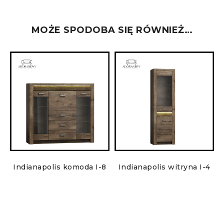
MOŻE SPODOBA SIĘ RÓWNIEŻ…
7
Indianapolis komoda I-8
Indianapolis witryna I-4