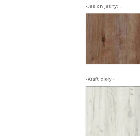
•Jesion jasny: ↓ 
•Kraft biały:↓ Ws