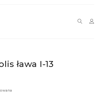
lis ława I-13
nowana
e