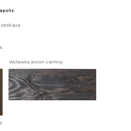
apolis:
zdobiąca
a:
 Wstawka jesion ciemny:
y