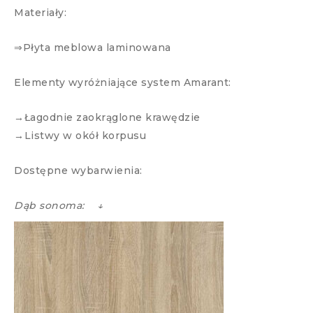
Materiały:
⇒Płyta meblowa laminowana
Elementy wyróżniające system Amarant:
→Łagodnie zaokrąglone krawędzie
→Listwy w okół korpusu
Dostępne wybarwienia:
Dąb sonoma: ↓