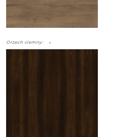
Orzech ciemny: ↓