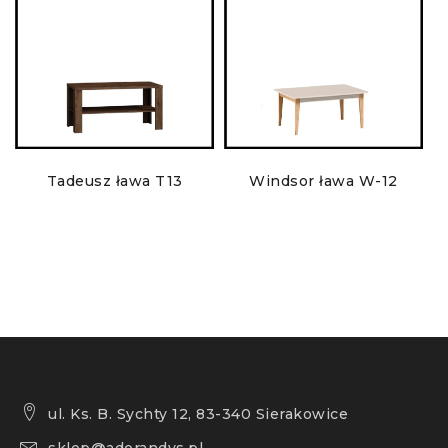
Tadeusz ława T13
Windsor ława W-12
ul. Ks. B. Sychty 12, 83-340 Sierakowice