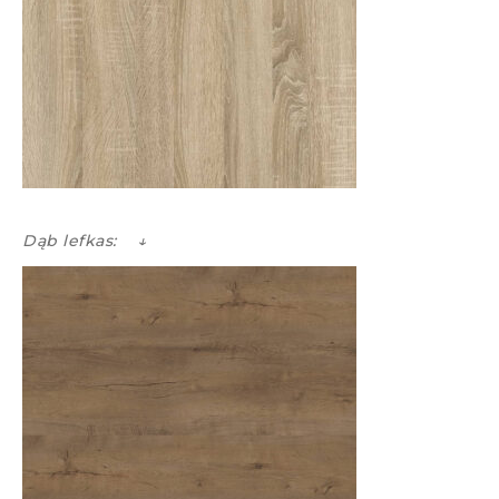
Dąb lefkas: ↓