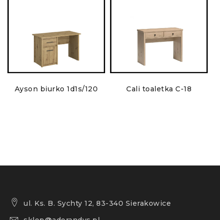
T
Ayson biurko 1d1s/120
Cali toaletka C-18
ul. Ks. B. Sychty 12, 83-340 Sierakowice