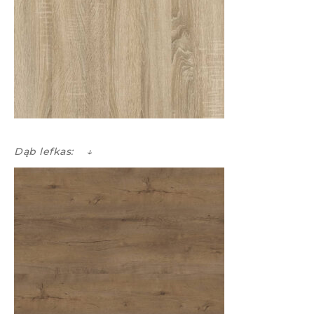
Dąb lefkas: ↓