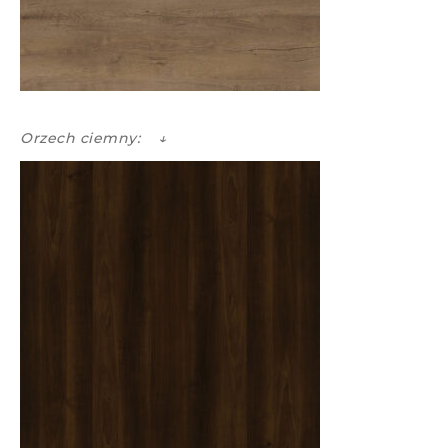
Orzech ciemny: ↓