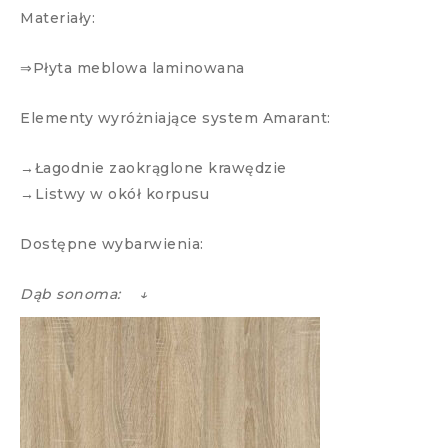
Materiały:
⇒Płyta meblowa laminowana
Elementy wyróżniające system Amarant:
→Łagodnie zaokrąglone krawędzie
→Listwy w okół korpusu
Dostępne wybarwienia:
Dąb sonoma: ↓