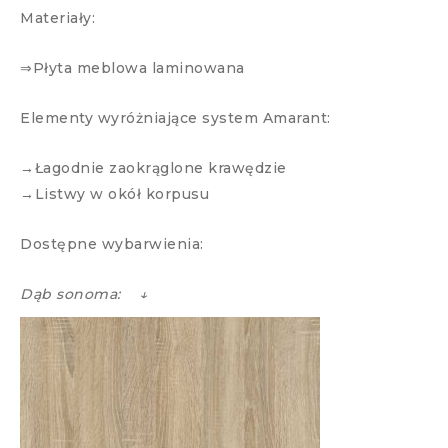
Materiały:
⇒Płyta meblowa laminowana
Elementy wyróżniające system Amarant:
→Łagodnie zaokrąglone krawędzie
→Listwy w okół korpusu
Dostępne wybarwienia:
Dąb sonoma: ↓