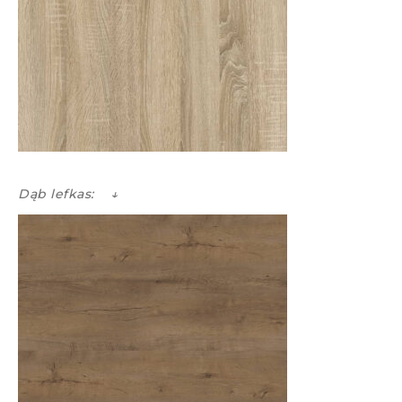
Dąb lefkas: ↓