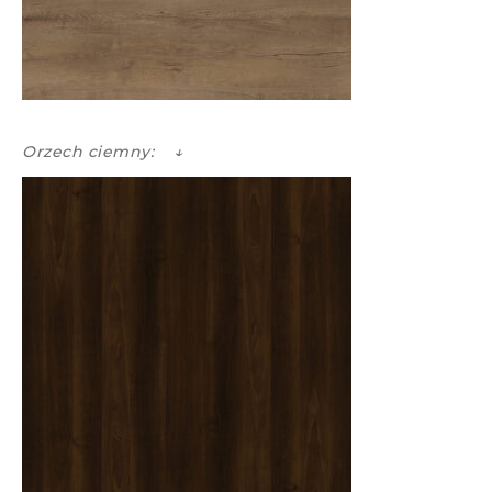
Orzech ciemny: ↓