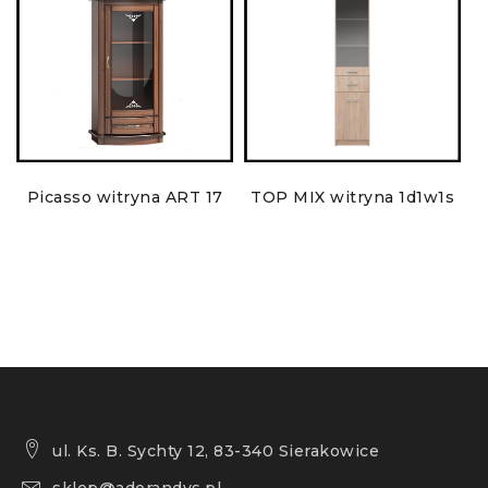
Picasso witryna ART 17
TOP MIX witryna 1d1w1s
ul. Ks. B. Sychty 12, 83-340 Sierakowice