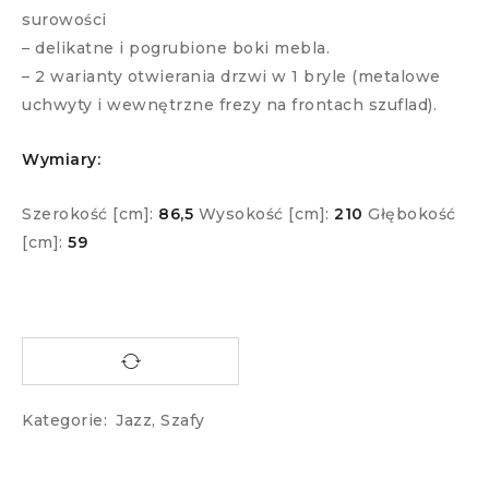
surowości
– delikatne i pogrubione boki mebla.
– 2 warianty otwierania drzwi w 1 bryle (metalowe
uchwyty i wewnętrzne frezy na frontach szuflad).
Wymiary:
Szerokość [cm]:
86,5
Wysokość [cm]:
210
Głębokość
[cm]:
59
Kategorie:
Jazz
,
Szafy