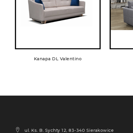
Kanapa DL Valentino
ul. Ks. B. Sychty 12, 83-340 Sierakowice