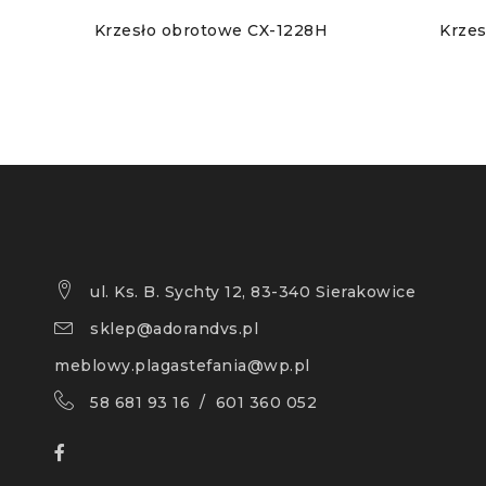
Krzesło obrotowe CX-1228H
Krze
ul. Ks. B. Sychty 12, 83-340 Sierakowice
sklep@adorandvs.pl
meblowy.plagastefania@wp.pl
58 681 93 16 / 601 360 052