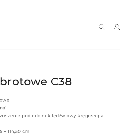
obrotowe C38
towe
na)
uszenie pod odcinek lędźwiowy kręgosłupa
5 – 114,50 cm