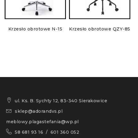
Krzesło obrotowe N-15
Krzesło obrotowe QZY-85
ul. Ks. B. Sychty 12, 83-340 Sierakowice
sklep@adorandvs.pl
meblowy.plagastefania@wp.pl
58 681 93 16 / 601 360 052