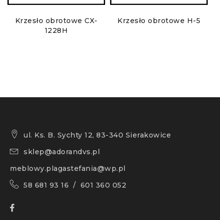
5
Krzesło obrotowe CX-
Krzesło obrotowe H-5
1228H
ul. Ks. B. Sychty 12, 83-340 Sierakowice
sklep@adorandvs.pl
meblowy.plagastefania@wp.pl
58 681 93 16 / 601 360 052