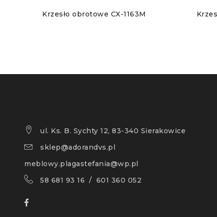
Krzesło obrotowe CX-1163M
Krze
ul. Ks. B. Sychty 12, 83-340 Sierakowice
sklep@adorandvs.pl
meblowy.plagastefania@wp.pl
58 681 93 16 / 601 360 052