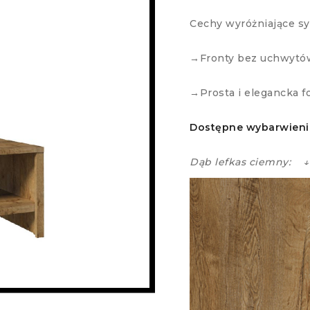
Cechy wyróżniające s
→Fronty bez uchwytó
→Prosta i elegancka f
Dostępne wybarwieni
Dąb lefkas ciemny: ↓