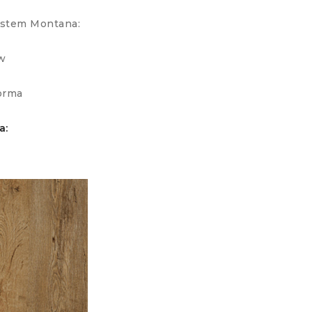
ystem Montana:
w
orma
a: