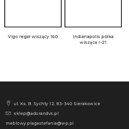
Vigo regał wiszący 160
Indianapolis półka
A
wisząca I-21
ul. Ks. B. Sychty 12, 83-340 Sierakowice
sklep@adorandvs.pl
meblowy.plagastefania@wp.pl