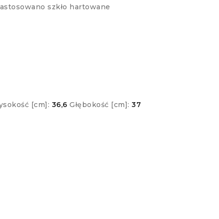
zastosowano szkło hartowane
sokość [cm]:
36,6
Głębokość [cm]:
37