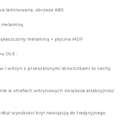
wa laminowana, obrzeże ABS
a melaminą
opłaszczony melaminą + płycina MDF
mu OLE :
 i witryn z przeszklonymi drzwiczkami to cechy
nie w strefach witrynowych zwiększa atrakcyjność
łuż wysokości brył nawiązują do tradycyjnego