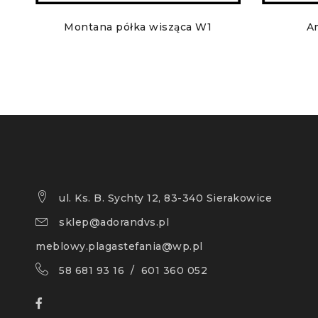
Montana półka wisząca W1
A
ul. Ks. B. Sychty 12, 83-340 Sierakowice
sklep@adorandvs.pl
meblowy.plagastefania@wp.pl
58 681 93 16 / 601 360 052