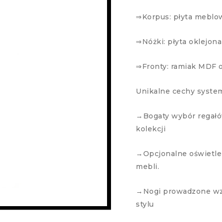
⇒Korpus: płyta meblo
⇒Nóżki: płyta oklejon
⇒Fronty: ramiak MDF 
Unikalne cechy syste
→Bogaty wybór regałów
kolekcji
→Opcjonalne oświetle
mebli.
→Nogi prowadzone wzd
stylu