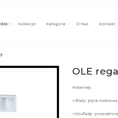
ble
Kolekcje
Kategorie
O Nas
Kontakt
cy
OLE rega
Materiały:
⇒Blaty: płyta meblow
⇒Szuflady: prowadnic