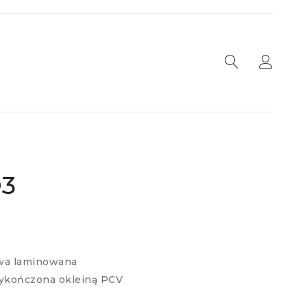
D3
wa laminowana
wykończona okleiną PCV