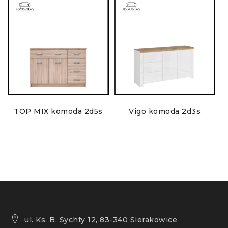
TOP MIX komoda 2d5s
Vigo komoda 2d3s
ul. Ks. B. Sychty 12, 83-340 Sierakowice