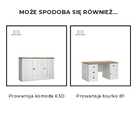
MOŻE SPODOBA SIĘ RÓWNIEŻ…
P
Prowansja komoda K3D
Prowansja biurko B1