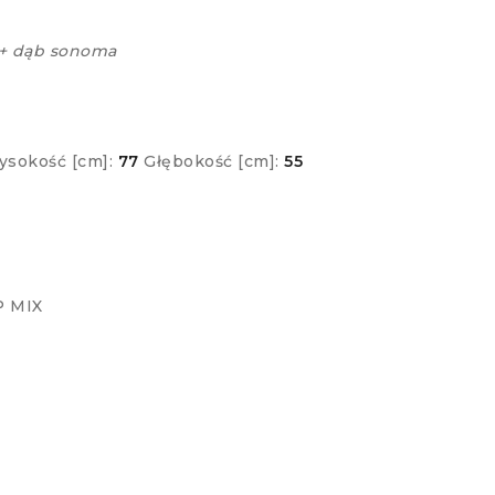
 + dąb sonoma
sokość [cm]:
77
Głębokość [cm]:
55
 MIX