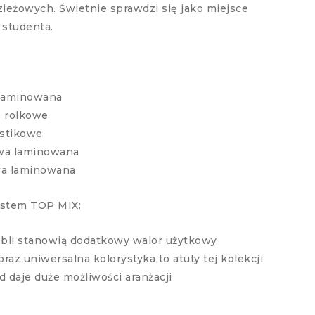
zieżowych. Świetnie sprawdzi się jako miejsce
 studenta.
 laminowana
e rolkowe
stikowe
wa laminowana
wa laminowana
ystem TOP MIX:
bli stanowią dodatkowy walor użytkowy
az uniwersalna kolorystyka to atuty tej kolekcji
daje duże możliwości aranżacji