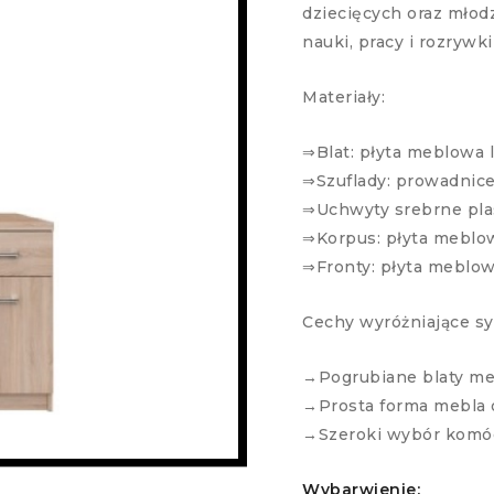
dziecięcych oraz młod
nauki, pracy i rozrywki
Materiały:
⇒Blat: płyta meblowa
⇒Szuflady: prowadnic
⇒Uchwyty srebrne pla
⇒Korpus: płyta meblo
⇒Fronty: płyta meblo
Cechy wyróżniające s
→Pogrubiane blaty me
→Prosta forma mebla or
→Szeroki wybór komód 
Wybarwienie: