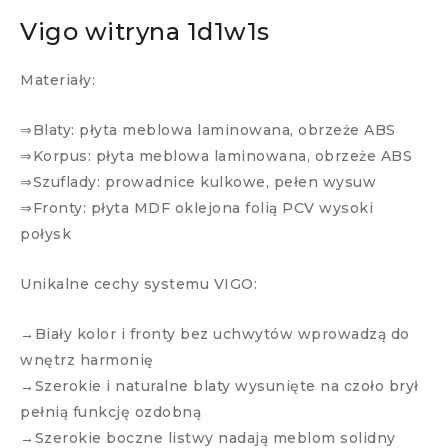
Vigo witryna 1d1w1s
Materiały:
⇒Blaty: płyta meblowa laminowana, obrzeże ABS
⇒Korpus: płyta meblowa laminowana, obrzeże ABS
⇒Szuflady: prowadnice kulkowe, pełen wysuw
⇒Fronty: płyta MDF oklejona folią PCV wysoki
połysk
Unikalne cechy systemu VIGO:
→Biały kolor i fronty bez uchwytów wprowadzą do
wnętrz harmonię
→Szerokie i naturalne blaty wysunięte na czoło brył
pełnią funkcję ozdobną
→Szerokie boczne listwy nadają meblom solidny