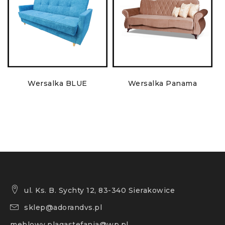
Wersalka BLUE
Wersalka Panama
ul. Ks. B. Sychty 12, 83-340 Sierakowice
sklep@adorandvs.pl
meblowy.plagastefania@wp.pl