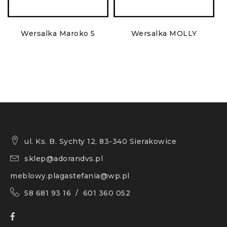
Wersalka Maroko 5
Wersalka MOLLY
ul. Ks. B. Sychty 12, 83-340 Sierakowice
sklep@adorandvs.pl
meblowy.plagastefania@wp.pl
58 681 93 16 / 601 360 052