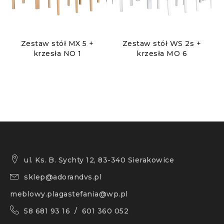
Zestaw stół MX 5 +
Zestaw stół WS 2s +
krzesła NO 1
krzesła MO 6
ul. Ks. B. Sychty 12, 83-340 Sierakowice
sklep@adorandvs.pl
meblowy.plagastefania@wp.pl
58 681 93 16 / 601 360 052