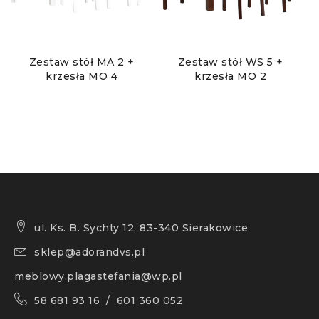
Zestaw stół MA 2 +
Zestaw stół WS 5 +
krzesła MO 4
krzesła MO 2
ul. Ks. B. Sychty 12, 83-340 Sierakowice
sklep@adorandvs.pl
meblowy.plagastefania@wp.pl
58 681 93 16 / 601 360 052